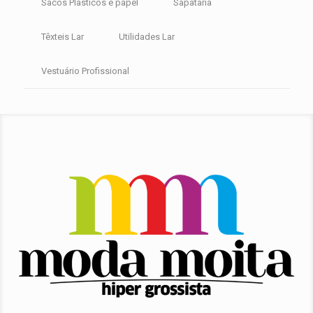
Sacos Plasticos e papel
Sapataria
Têxteis Lar
Utilidades Lar
Vestuário Profissional