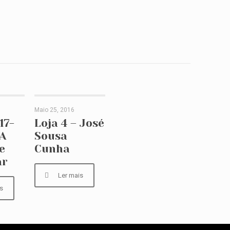
Maio 25, 2016
17-
Loja 4 – José Sousa
17-
Loja 4 – José
A
Sousa
quisite
Cunha
e
Cunha
ar
ar
Ler mais
s