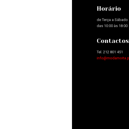
Horário
de Terça a Sábado
das 10:00 às 18:00
Contactos
Tel. 212 801 451
info@modamoita.p