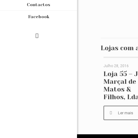
Contactos
Facebook
Lojas com 
Julho 28, 2016
Loja 55 – J. Mar
Loja 55 – J
Marçal de
de Matos & Filh
Matos &
Filhos, Ld
Lda
Ler mais