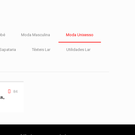
ebé
Moda Masculina
Moda Unixesso
Sapataria
Têxteis Lar
Utilidades Lar
imodas, Lda
84
s,