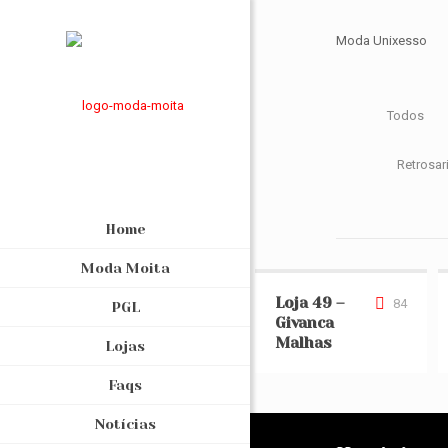
Moda Unixesso
Todos
Retrosar
Home
Moda Moita
Loja 49 – Givanca Malhas
Loja 49 –
84
PGL
Givanca
Malhas
Lojas
Faqs
Notícias