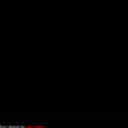
dos | design by:
uau design