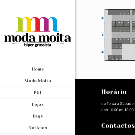
Home
Moda Moita
Horário
PGL
de Terça a Sábado
Lojas
das 10:00 às 18:00
Faqs
Contactos
Notícias