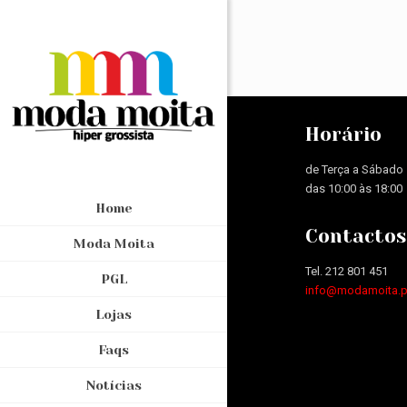
Horário
de Terça a Sábado
das 10:00 às 18:00
Home
Contactos
Moda Moita
Tel. 212 801 451
PGL
info@modamoita.p
Lojas
Faqs
Notícias