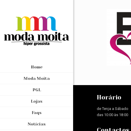
Home
Moda Moita
PGL
Horário
Lojas
de Terça a Sábado
Faqs
das 10:00 às 18:00
Notícias
Contactos