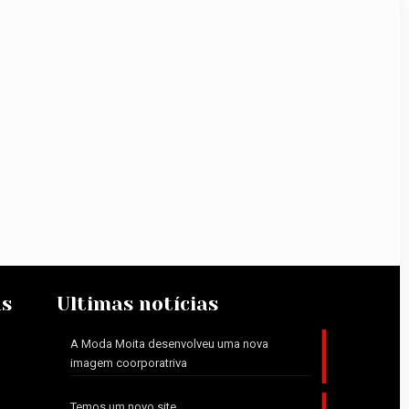
as
Ultimas notícias
A Moda Moita desenvolveu uma nova
imagem coorporatriva
Temos um novo site