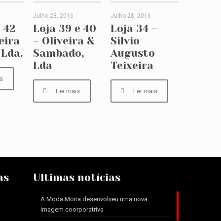
Julho 28, 2016
Julho 28, 2016
2 – J.
Loja 39 e 40 –
Loja 34 – Silvio
e 42
Loja 39 e 40
Loja 34 –
eira
– Oliveira &
Silvio
ta, Lda.
Oliveira & Sambado,
Augusto Teixeira
 Lda.
Sambado,
Augusto
Lda
Teixeira
Lda
s
Ler mais
Ler mais
as
Ultimas notícias
A Moda Moita desenvolveu uma nova
imagem coorporatriva