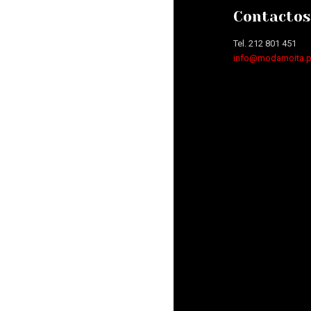
Contactos
Tel. 212 801 451
info@modamoita.p