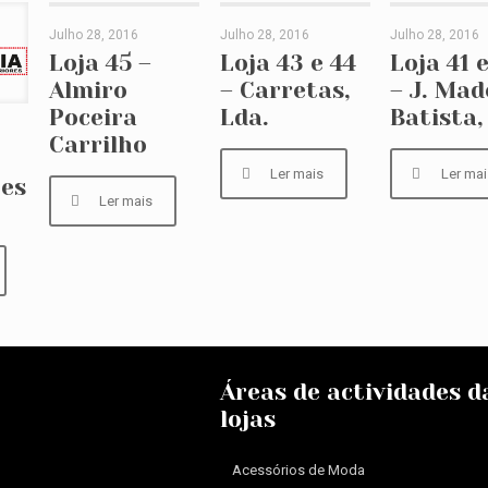
Julho 28, 2016
Julho 28, 2016
Julho 28, 2016
Loja 45 – Almiro
Loja 43 e 44 –
Loja 41 e 4
Loja 45 –
Loja 43 e 44
Loja 41 
Almiro
– Carretas,
– J. Mad
Poceira Carrilho
Carretas, Lda.
Madeira Batis
Poceira
Lda.
Batista,
io
Carrilho
Ler mais
Ler mai
tes
a
Ler mais
Áreas de actividades d
lojas
Acessórios de Moda