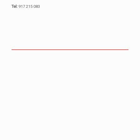
Tel:
917 215 083