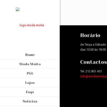
Horário
de Terça a Sábado
das 10:00 às 18:00
Home
Contactos
Moda Moita
Tel. 212 801 451
PGL
info@modamoita.p
Lojas
Faqs
Notícias